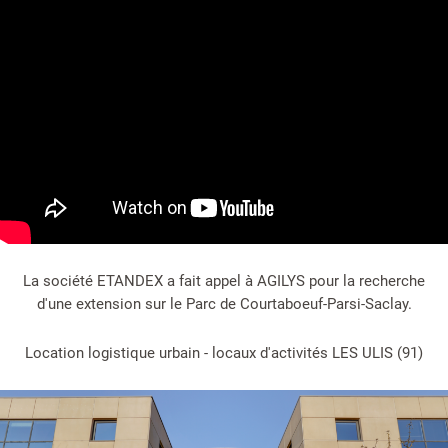
La société ETANDEX a fait appel à AGILYS pour la recherche
d'une extension sur le Parc de Courtaboeuf-Parsi-Saclay.
Location logistique urbain - locaux d'activités LES ULIS (91)