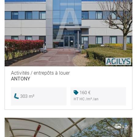
Activités / entrepôts à louer
ANTONY
160 €
303 m²
HT HC /m² /an
x 5