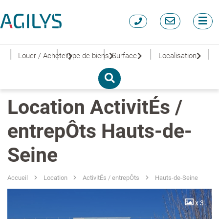
|
|
|
|
|
Louer / Acheter
Type de biens
Surface
Localisation
Location ActivitÉs /
entrepÔts Hauts-de-
Seine
Accueil
Location
ActivitÉs / entrepÔts
Hauts-de-Seine
x 3