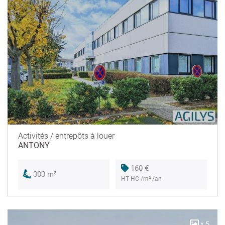
Activités / entrepôts à louer
ANTONY
160 €
303 m²
HT HC /m² /an
x 5