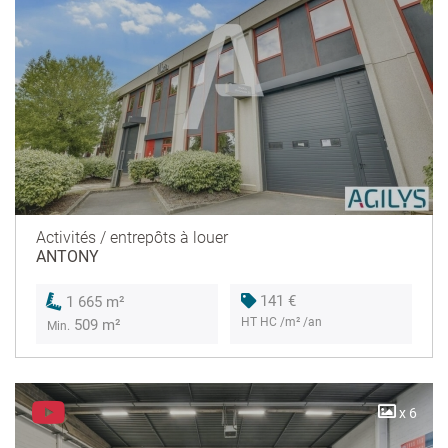
Activités / entrepôts à louer
ANTONY
141 €
1 665 m²
HT HC /m² /an
509 m²
Min.
x 6