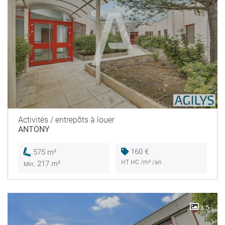
Activités / entrepôts à louer
ANTONY
160 €
575 m²
HT HC /m² /an
217 m²
Min.
x 5