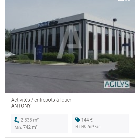
Activités / entrepôts à louer
ANTONY
144 €
2 535 m²
HT HC /m² /an
742 m²
Min.