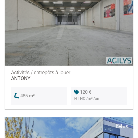
Activités / entrepôts à louer
ANTONY
120 €
485 m²
HT HC /m² /an
x 9