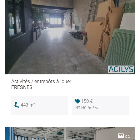
Activités / entrepôts à louer
FRESNES
150 €
443 m²
HT HC /m² /an
x 5