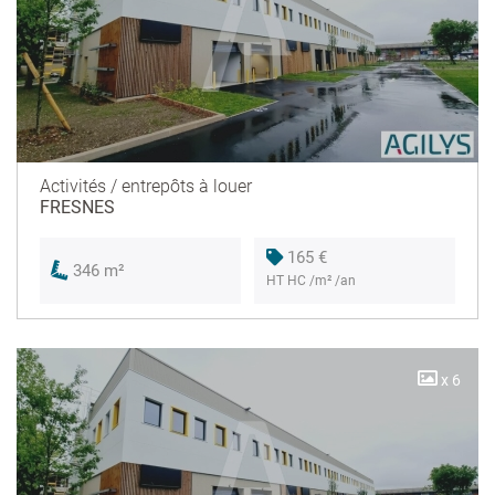
Activités / entrepôts à louer
FRESNES
165 €
346 m²
HT HC /m² /an
x 6