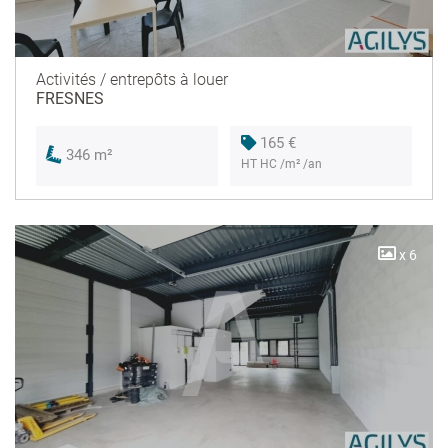
Activités / entrepôts à louer
FRESNES
165 €
346 m²
HT HC /m² /an
x 6