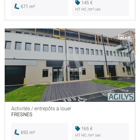
145 €
671 m²
HT HC /m² /an
x 6
Activités / entrepôts à louer
FRESNES
165 €
692 m²
HT HC /m² /an