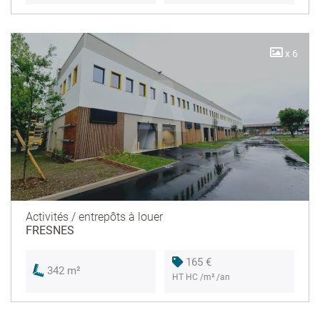
x 6
Activités / entrepôts à louer
FRESNES
165 €
342 m²
HT HC /m² /an