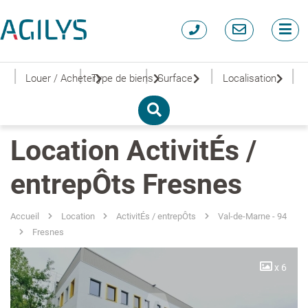
|
|
|
|
|
Louer / Acheter
Type de biens
Surface
Localisation
Location ActivitÉs /
entrepÔts Fresnes
Accueil
Location
ActivitÉs / entrepÔts
Val-de-Marne - 94
Fresnes
x 6