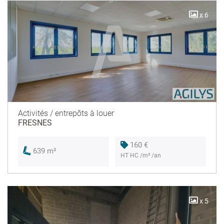
x 6
Activités / entrepôts à louer
FRESNES
160 €
639 m²
HT HC /m² /an
x 5