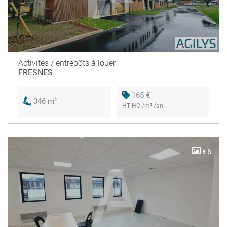
Activités / entrepôts à louer
FRESNES
165 €
346 m²
HT HC /m² /an
x 6