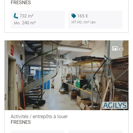
FRESNES
165 €
732 m²
HT HC /m² /an
240 m²
Min.
x 5
Activités / entrepôts à louer
FRESNES