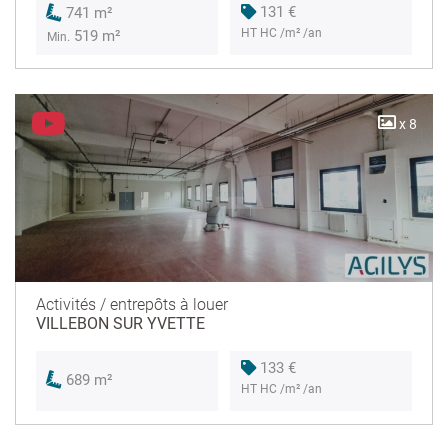
131 €
741 m²
HT HC /m² /an
519 m²
Min.
x 8
Activités / entrepôts à louer
VILLEBON SUR YVETTE
133 €
689 m²
HT HC /m² /an