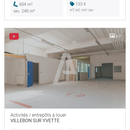
133 €
604 m²
HT HC /m² /an
240 m²
Min.
x 7
Activités / entrepôts à louer
VILLEBON SUR YVETTE