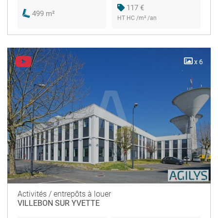
117 €
499 m²
HT HC /m² /an
x 6
Activités / entrepôts à louer
VILLEBON SUR YVETTE