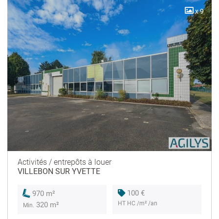
x 9
Activités / entrepôts à louer
VILLEBON SUR YVETTE
100 €
970 m²
HT HC /m² /an
320 m²
Min.