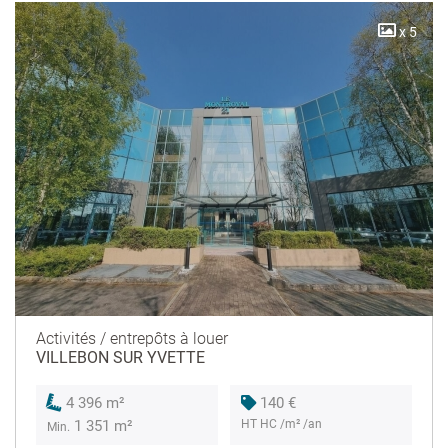
x 5
Activités / entrepôts à louer
VILLEBON SUR YVETTE
140 €
4 396 m²
HT HC /m² /an
1 351 m²
Min.