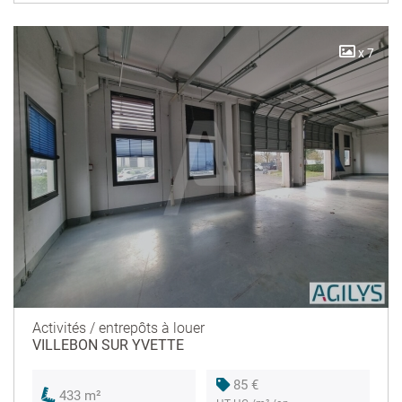
x 7
Activités / entrepôts à louer
VILLEBON SUR YVETTE
85 €
433 m²