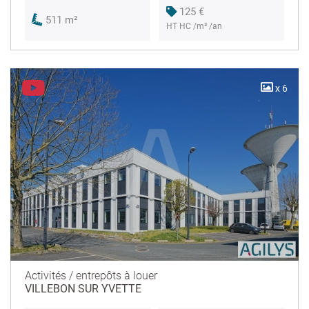
125 €
511 m²
HT HC /m² /an
x 6
Activités / entrepôts à louer
VILLEBON SUR YVETTE