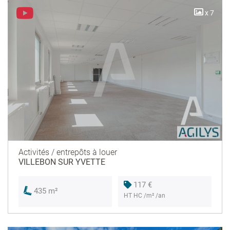
x 7
Activités / entrepôts à louer
VILLEBON SUR YVETTE
117 €
435 m²
HT HC /m² /an