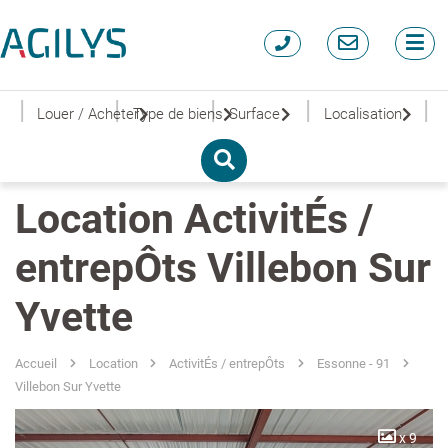
|
|
|
|
|
Louer / Acheter
Type de biens
Surface
Localisation
Location ActivitÉs /
entrepÔts Villebon Sur
Yvette
Accueil
Location
ActivitÉs / entrepÔts
Essonne - 91
Villebon Sur Yvette
x 9