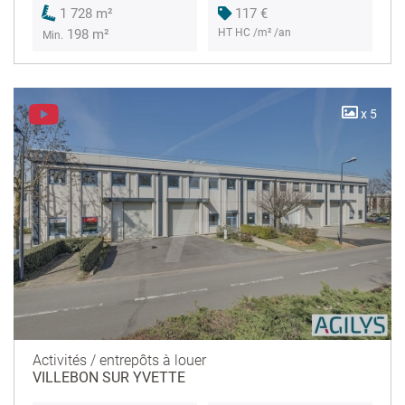
117 €
1 728 m²
HT HC /m² /an
198 m²
Min.
x 5
Activités / entrepôts à louer
VILLEBON SUR YVETTE