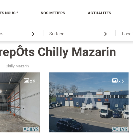
ES NOUS ?
NOS MÉTIERS
ACTUALITÉS
|
|
ns
Surface
Local
trepÔts Chilly Mazarin
Chilly Mazarin
x 9
x 6