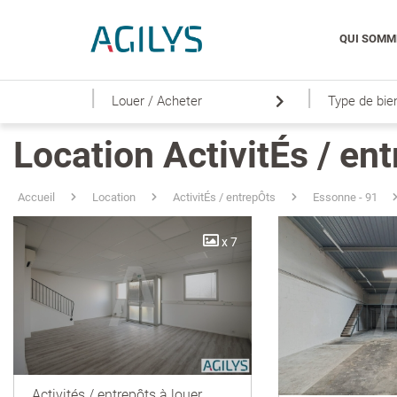
QUI SOMM
|
|
Louer / Acheter
Type de bie
Location ActivitÉs / en
Accueil
Location
ActivitÉs / entrepÔts
Essonne - 91
x 7
Activités / entrepôts à louer