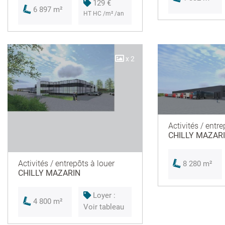
129 €
6 897 m²
HT HC /m² /an
x 2
Activités / entre
CHILLY MAZAR
Activités / entrepôts à louer
8 280 m²
CHILLY MAZARIN
Loyer :
4 800 m²
Voir tableau