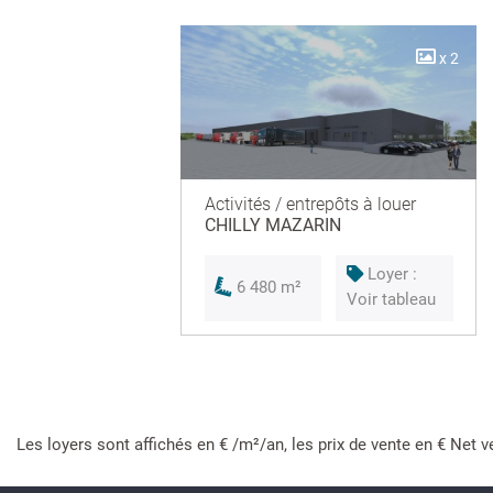
x 2
Activités / entrepôts à louer
CHILLY MAZARIN
Loyer :
6 480 m²
Voir tableau
Les loyers sont affichés en € /m²/an, les prix de vente en € Net v