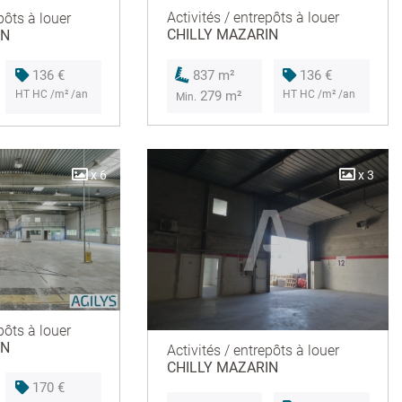
Activités / entrepôts à louer
pôts à louer
CHILLY MAZARIN
IN
136 €
837 m²
136 €
HT HC /m² /an
279 m²
HT HC /m² /an
Min.
x 6
x 3
pôts à louer
IN
Activités / entrepôts à louer
CHILLY MAZARIN
170 €