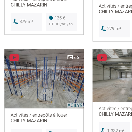
CHILLY MAZARIN
Activités / entre
CHILLY MAZAR
135 €
379 m²
HT HC /m² /an
279 m²
x 6
Activités / entre
CHILLY MAZAR
Activités / entrepôts à louer
CHILLY MAZARIN
1 332 m²