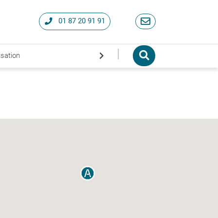
01 87 20 91 91
|
isation