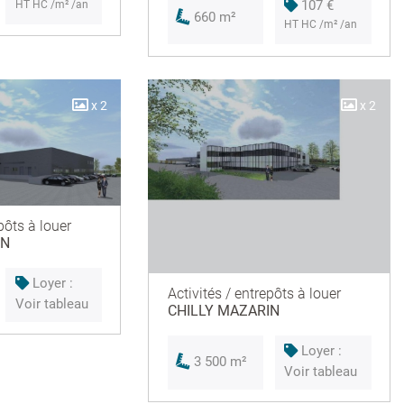
107 €
HT HC /m² /an
660 m²
HT HC /m² /an
x 2
x 2
pôts à louer
IN
Loyer :
Activités / entrepôts à louer
Voir tableau
CHILLY MAZARIN
Loyer :
3 500 m²
Voir tableau