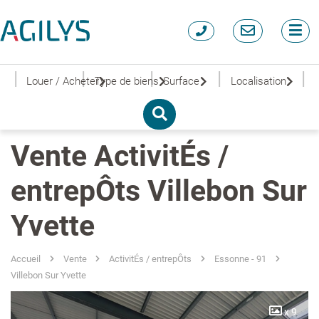
|
|
|
|
|
Louer / Acheter
Type de biens
Surface
Localisation
Vente ActivitÉs /
entrepÔts Villebon Sur
Yvette
Accueil
Vente
ActivitÉs / entrepÔts
Essonne - 91
Villebon Sur Yvette
x 9