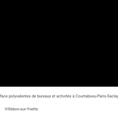
ace polyvalentes de bureaux et activités à Courtaboeu-Paris-Saclay
Villebon-sur-Yvette