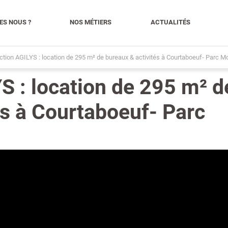
ES NOUS ?
NOS MÉTIERS
ACTUALITÉS
tion AGILYS : location de 295 m² de bureaux & activités à Courtaboeuf- Parc M
S : location de 295 m² d
és à Courtaboeuf- Parc