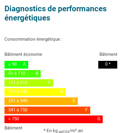
Diagnostics de performances
énergétiques
Consommation énergétique :
Bâtiment économe
Bâtiment
≤ 50
A
0 *
51 à 110
B
111 à 210
C
211 à 350
D
351 à 540
E
541 à 750
F
> 750
G
Bâtiment
* En kg
/m².an
eqCO2