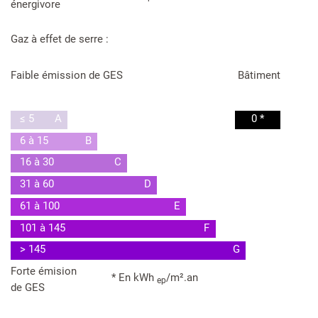
énergivore
Gaz à effet de serre :
Faible émission de GES
Bâtiment
≤ 5
A
0 *
6 à 15
B
16 à 30
C
31 à 60
D
61 à 100
E
101 à 145
F
> 145
G
Forte émision
* En kWh
/m².an
ep
de GES