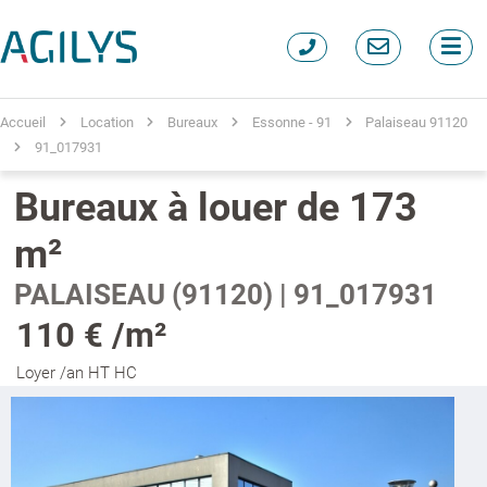
Accueil
Location
Bureaux
Essonne - 91
Palaiseau 91120
91_017931
Bureaux à louer de 173
m²
PALAISEAU (91120) | 91_017931
110 € /m²
Loyer /an HT HC