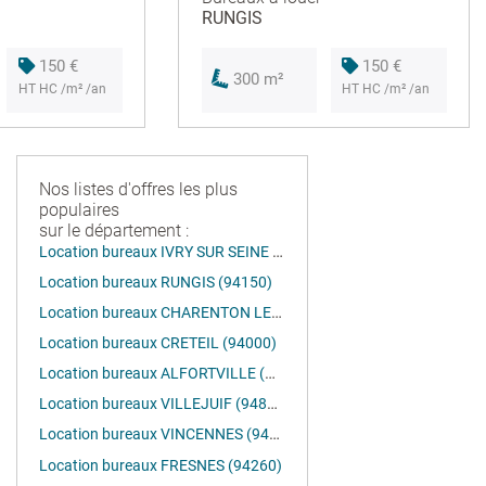
RUNGIS
150 €
150 €
300 m²
HT HC /m² /an
HT HC /m² /an
Nos listes d'offres les plus
populaires
sur le département :
Location bureaux IVRY SUR SEINE (94200)
Location bureaux RUNGIS (94150)
Location bureaux CHARENTON LE PONT (94220)
Location bureaux CRETEIL (94000)
Location bureaux ALFORTVILLE (94140)
Location bureaux VILLEJUIF (94800)
Location bureaux VINCENNES (94300)
Location bureaux FRESNES (94260)