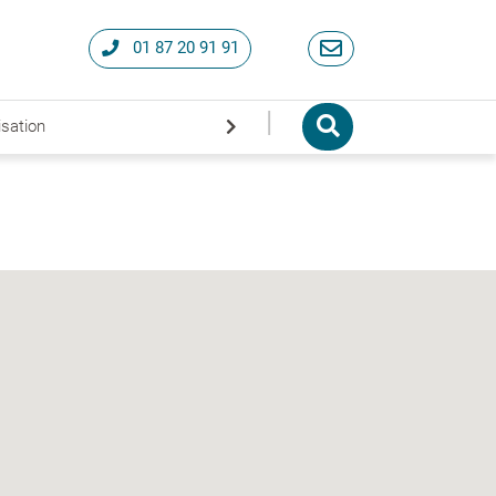
01 87 20 91 91
|
isation