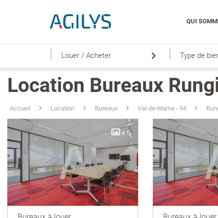
QUI SOMM
|
|
Louer / Acheter
Type de bie
Location Bureaux Rung
Accueil
Location
Bureaux
Val-de-Marne - 94
Run
x 5
Bureaux à louer
Bureaux à louer