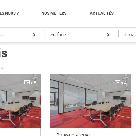
ES NOUS ?
NOS MÉTIERS
ACTUALITÉS
|
|
ns
Surface
Local
is
gis
x 5
x 4
Bureaux à louer