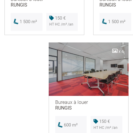
RUNGIS
RUNGIS
150 €
1 500 m²
1 500 m²
HT HC /m² /an
x 4
Bureaux à louer
RUNGIS
150 €
600 m²
HT HC /m² /an