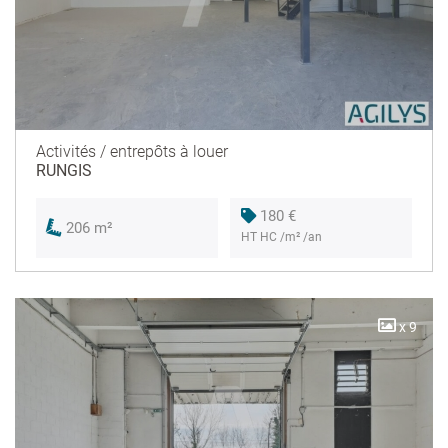
Activités / entrepôts à louer
RUNGIS
180 €
206 m²
HT HC /m² /an
x 9