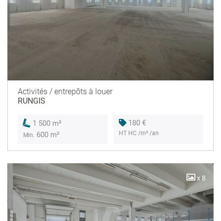
Activités / entrepôts à louer
RUNGIS
180 €
1 500 m²
HT HC /m² /an
600 m²
Min.
x 8