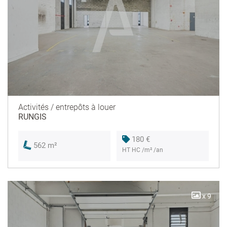
Activités / entrepôts à louer
RUNGIS
180 €
562 m²
HT HC /m² /an
x 9