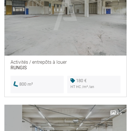
Activités / entrepôts à louer
RUNGIS
180 €
800 m²
HT HC /m² /an
x 5