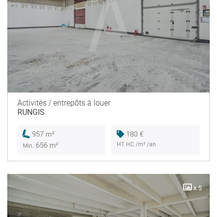
Activités / entrepôts à louer
RUNGIS
180 €
957 m²
HT HC /m² /an
656 m²
Min.
x 5