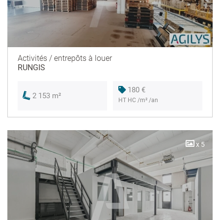
Activités / entrepôts à louer
RUNGIS
180 €
2 153 m²
HT HC /m² /an
x 5