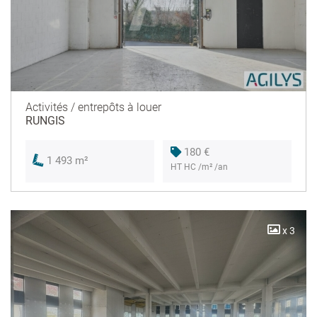
Activités / entrepôts à louer
RUNGIS
180 €
1 493 m²
HT HC /m² /an
x 3