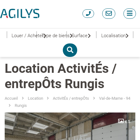
|
|
|
|
|
Louer / Acheter
Type de biens
Surface
Localisation
Location ActivitÉs /
entrepÔts Rungis
Accueil
Location
ActivitÉs / entrepÔts
Val-de-Marne - 94
Rungis
x 5