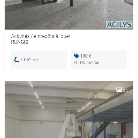
Activités / entrepôts à louer
RUNGIS
180 €
1 062 m²
HT HC /m² /an
x 5