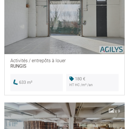
Activités / entrepôts à louer
RUNGIS
180 €
633 m²
HT HC /m² /an
x 9